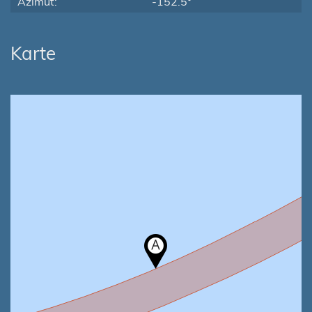
Azimut:
-152.5°
Karte