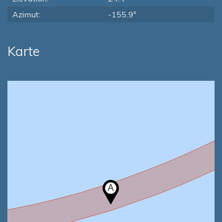
Azimut:
-155.9°
Karte