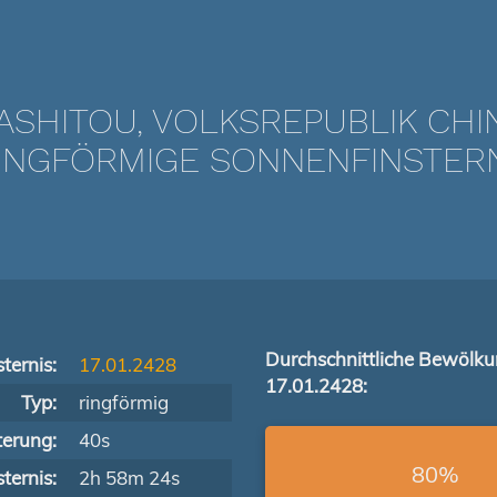
ASHITOU, VOLKSREPUBLIK CHI
NGFÖRMIGE SONNENFINSTERNIS
Durchschnittliche Bewölk
ternis:
17.01.2428
17.01.2428:
Typ:
ringförmig
terung:
40s
80%
ternis:
2h 58m 24s