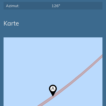
Azimut:
126°
Karte