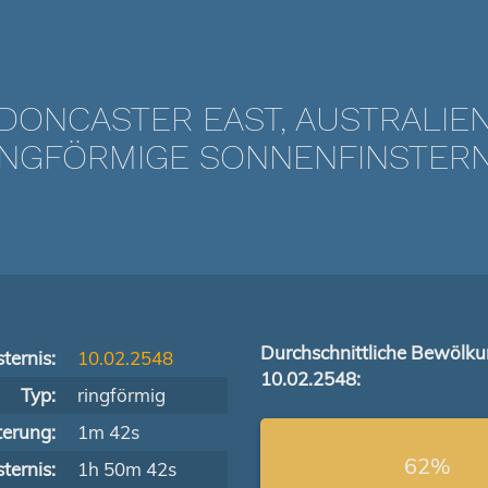
DONCASTER EAST, AUSTRALIE
NGFÖRMIGE SONNENFINSTERNIS
Durchschnittliche Bewölk
ternis:
10.02.2548
10.02.2548:
Typ:
ringförmig
terung:
1m 42s
62%
ternis:
1h 50m 42s