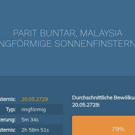
PARIT BUNTAR, MALAYSIA
NGFÖRMIGE SONNENFINSTERNIS
Durchschnittliche Bewölk
ternis:
20.05.2729
20.05.2729:
Typ:
ringförmig
terung:
5m 34s
79%
ternis:
2h 58m 51s