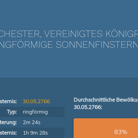
HESTER, VEREINIGTES KÖNIG
NGFÖRMIGE SONNENFINSTERNIS
Durchschnittliche Bewölk
ternis:
30.05.2766
30.05.2766:
Typ:
ringförmig
terung:
2m 24s
83%
ternis:
1h 9m 28s