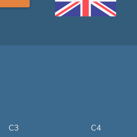
C3
C4