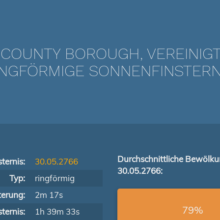
COUNTY BOROUGH, VEREINIGT
NGFÖRMIGE SONNENFINSTERNIS
Durchschnittliche Bewölk
ternis:
30.05.2766
30.05.2766:
Typ:
ringförmig
terung:
2m 17s
79%
ternis:
1h 39m 33s