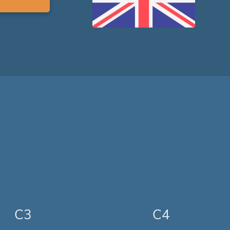
C3
C4