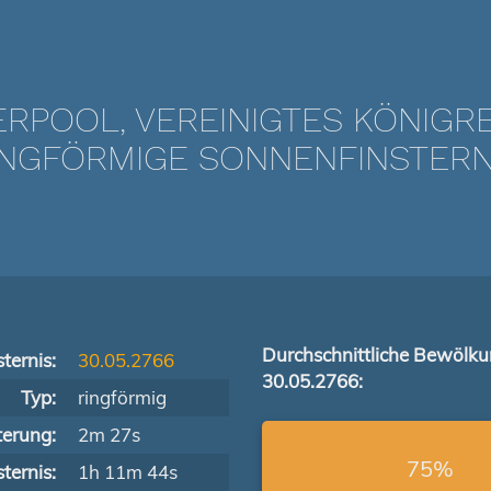
ERPOOL, VEREINIGTES KÖNIGR
NGFÖRMIGE SONNENFINSTERNIS
Durchschnittliche Bewölk
ternis:
30.05.2766
30.05.2766:
Typ:
ringförmig
terung:
2m 27s
75%
ternis:
1h 11m 44s