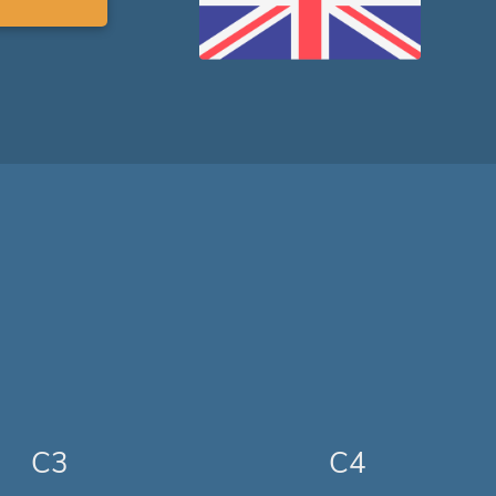
C3
C4