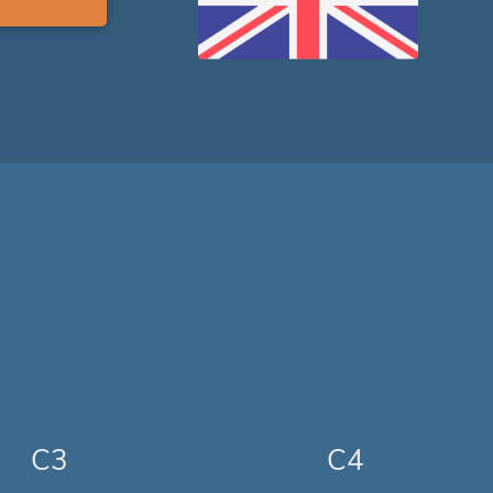
C3
C4