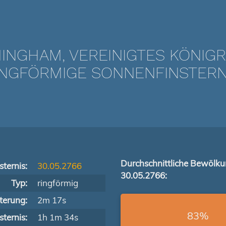
INGHAM, VEREINIGTES KÖNIG
NGFÖRMIGE SONNENFINSTERNIS
Durchschnittliche Bewölk
ternis:
30.05.2766
30.05.2766:
Typ:
ringförmig
terung:
2m 17s
83%
ternis:
1h 1m 34s