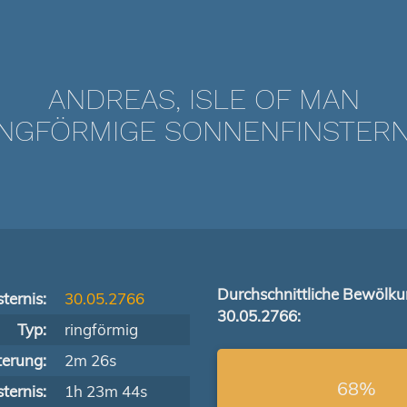
ANDREAS, ISLE OF MAN
NGFÖRMIGE SONNENFINSTERNIS
Durchschnittliche Bewölk
ternis:
30.05.2766
30.05.2766:
Typ:
ringförmig
terung:
2m 26s
68%
ternis:
1h 23m 44s