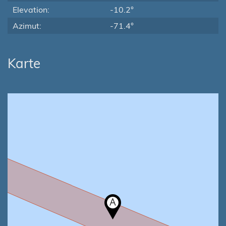
Elevation:
-10.2°
Azimut:
-71.4°
Karte