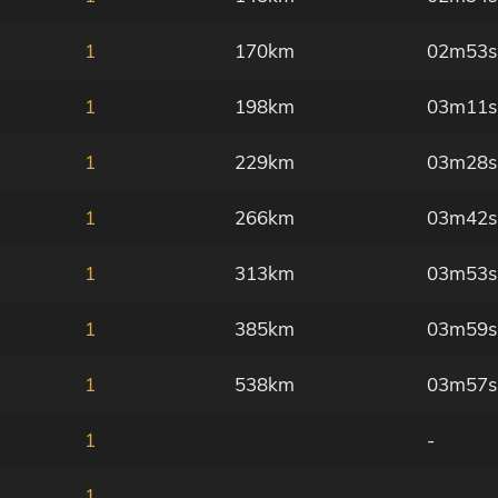
1
170km
02m53s
1
198km
03m11s
1
229km
03m28s
1
266km
03m42s
1
313km
03m53s
1
385km
03m59s
1
538km
03m57s
1
-
1