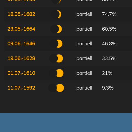
18.05.-1682
partiell
74.7%
29.05.-1664
partiell
60.5%
09.06.-1646
partiell
46.8%
19.06.-1628
partiell
33.5%
01.07.-1610
partiell
21%
11.07.-1592
partiell
9.3%