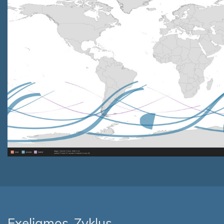
Exeligmos-Zyklus