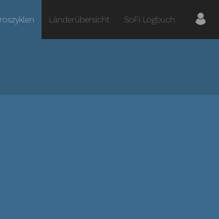
roszyklen
Länderübersicht
SoFi Logbuch