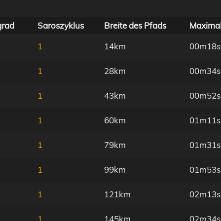
grad
Saroszyklus
Breite des Pfads
Maximal
1
14km
00m18s
1
28km
00m34s
1
43km
00m52s
1
60km
01m11s
1
79km
01m31s
1
99km
01m53s
1
121km
02m13s
1
145km
02m34s