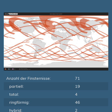
Anzahl der Finsternisse:
71
partiell:
19
total:
4
ringförmig:
46
hybrid:
2