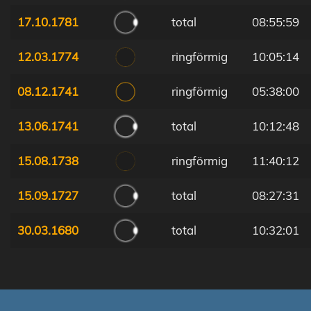
17.10.1781
total
08:55:59
12.03.1774
ringförmig
10:05:14
08.12.1741
ringförmig
05:38:00
13.06.1741
total
10:12:48
15.08.1738
ringförmig
11:40:12
15.09.1727
total
08:27:31
30.03.1680
total
10:32:01