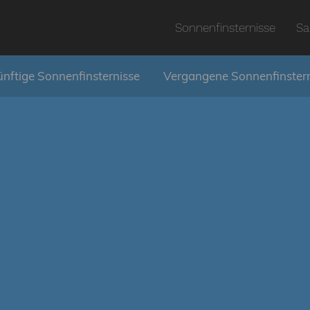
Sonnenfinsternisse
Sa
nftige Sonnenfinsternisse
Vergangene Sonnenfinster