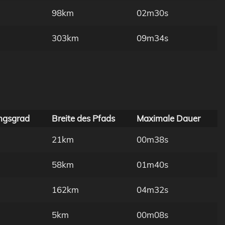
98km
02m30s
303km
09m34s
ngsgrad
Breite des Pfads
Maximale Dauer
21km
00m38s
58km
01m40s
162km
04m32s
5km
00m08s