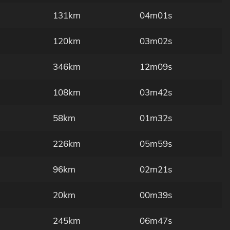
131km
04m01s
120km
03m02s
346km
12m09s
108km
03m42s
58km
01m32s
226km
05m59s
96km
02m21s
20km
00m39s
245km
06m47s