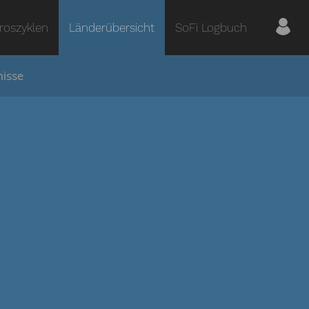
roszyklen
Länderübersicht
SoFi Logbuch
nisse