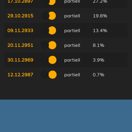
17.10.2897
partiell
27.2%
29.10.2915
partiell
19.8%
09.11.2933
partiell
13.4%
20.11.2951
partiell
8.1%
30.11.2969
partiell
3.9%
12.12.2987
partiell
0.7%