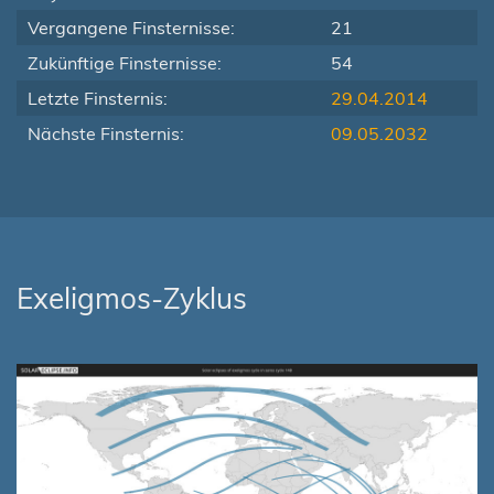
Vergangene Finsternisse:
21
Zukünftige Finsternisse:
54
Letzte Finsternis:
29.04.2014
Nächste Finsternis:
09.05.2032
Exeligmos-Zyklus