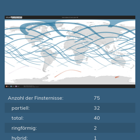
Anzahl der Finsternisse:
75
partiell:
32
total:
40
ringförmig:
2
hybrid:
1