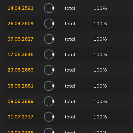
14.04.2591
total
100%
26.04.2609
total
100%
07.05.2627
total
100%
17.05.2645
total
100%
29.05.2663
total
100%
08.06.2681
total
100%
19.06.2699
total
100%
01.07.2717
total
100%
12.07.2735
total
100%