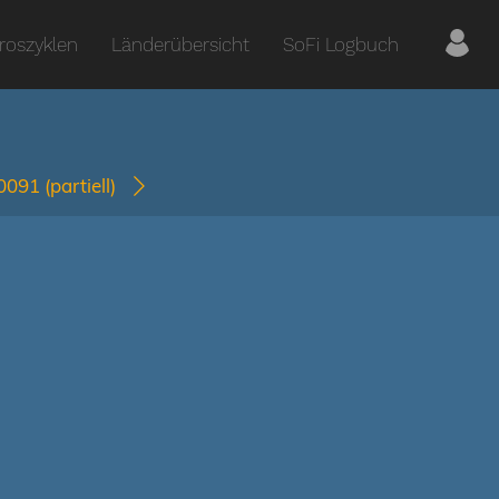
roszyklen
Länderübersicht
SoFi Logbuch
-0091
(partiell)