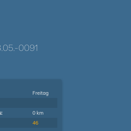
05.-0091
Freitag
s:
0 km
46