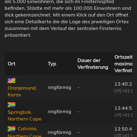
als 5.000 Einwohnern, die sich im Finsternispfad
befinden. Städte mit mehr als 100.000 Einwohnern sind
dick gekennzeichnet. Mit einem Klick auf den Ort öffnet
sich eine Detailkarte die die Lage des jeweiligen Ortes
zusammen mit dem Verlauf der zentralen Finsternis
präsentiert.
Ortszeit b
Dauer der
Ort
Typ
maximale
Verfinsterung
Verfinste
13:40:26
ringförmig
-
Oranjemund,
UTC+01:30
Karas
13:44:53
ringförmig
-
Springbok,
UTC+01:30
Northern Cape
Calvinia,
13:50:46
ringförmig
-
UTC+01:30
Northern Cape