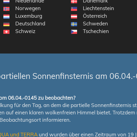
Niederlande
Dänemark
Norwegen
Liechtenstein
Luxemburg
Österreich
Deutschland
Schweden
Schweiz
Tschechien
rtiellen Sonnenfinsternis am 06.04.
s vom 06.04.-0145 zu beobachten?
ung für den Tag, an dem die partielle Sonnenfinsternis stat
chen auf einen klaren wolkenfreien Himmel bietet. Trotzd
 Beobachtungsort informieren.
QUA und TERRA
und wurden über einen Zeitraum von 19 Ja