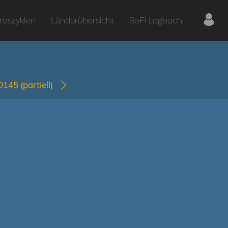
roszyklen
Länderübersicht
SoFi Logbuch
-0145
(partiell)