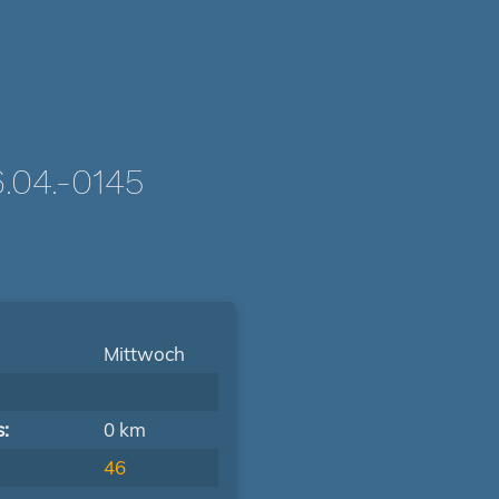
04.-0145
Mittwoch
s:
0 km
46