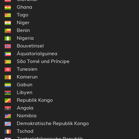
Ghana
Togo
Niger
Benin
Nigeria
Bouvetinsel
Äquatorialguinea
São Tomé und Príncipe
Tunesien
Kamerun
Gabun
Libyen
Republik Kongo
Angola
Namibia
Demokratische Republik Kongo
Tschad
Zentralafrikanische Republik