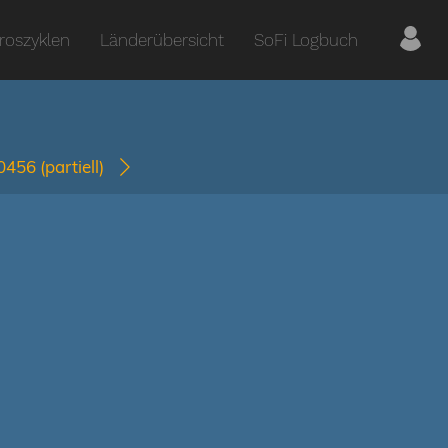
roszyklen
Länderübersicht
SoFi Logbuch
-0456
(partiell)