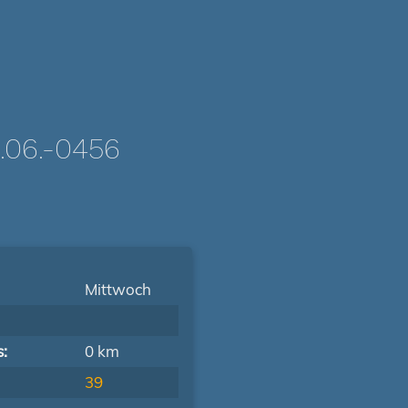
06.-0456
Mittwoch
s:
0 km
39