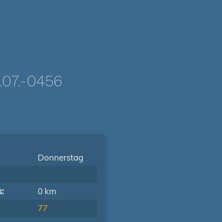
07.-0456
Donnerstag
s:
0 km
77