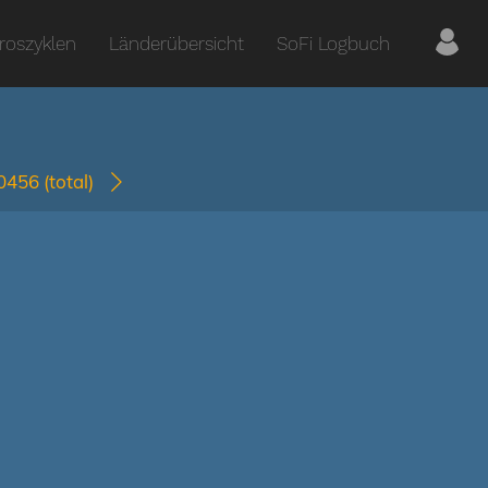
roszyklen
Länderübersicht
SoFi Logbuch
-0456
(total)