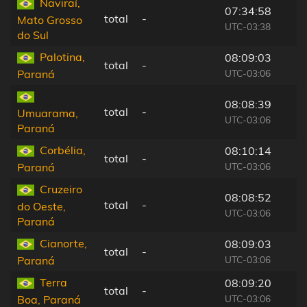
Naviraí,
07:34:58
total
-
Mato Grosso
UTC-03:38
do Sul
Palotina,
08:09:03
total
-
UTC-03:06
Paraná
08:08:39
total
-
Umuarama,
UTC-03:06
Paraná
Corbélia,
08:10:14
total
-
UTC-03:06
Paraná
Cruzeiro
08:08:52
total
-
do Oeste,
UTC-03:06
Paraná
Cianorte,
08:09:03
total
-
UTC-03:06
Paraná
Terra
08:09:20
total
-
UTC-03:06
Boa, Paraná