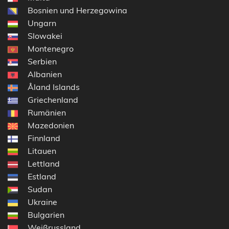
Bosnien und Herzegowina
Ungarn
Slowakei
Montenegro
Serbien
Albanien
Åland Islands
Griechenland
Rumänien
Mazedonien
Finnland
Litauen
Lettland
Estland
Sudan
Ukraine
Bulgarien
Weißrussland