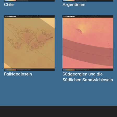
Chile
Argentinien
Falklandinseln
Südgeorgien und die
Südlichen Sandwichinseln