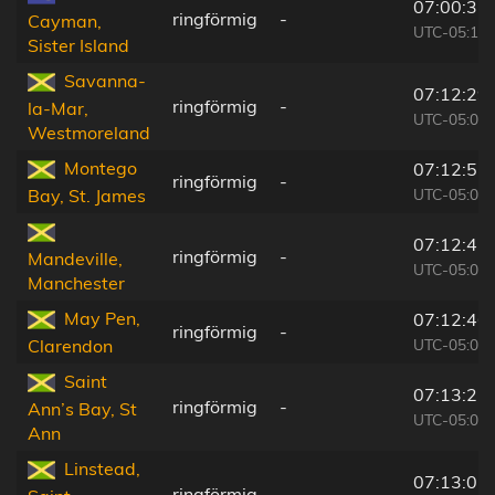
07:00:37
ringförmig
-
Cayman,
UTC-05:19
Sister Island
Savanna-
07:12:29
ringförmig
-
la-Mar,
UTC-05:07
Westmoreland
Montego
07:12:55
ringförmig
-
UTC-05:07
Bay, St. James
07:12:41
ringförmig
-
Mandeville,
UTC-05:07
Manchester
May Pen,
07:12:46
ringförmig
-
UTC-05:07
Clarendon
Saint
07:13:22
ringförmig
-
Ann’s Bay, St
UTC-05:07
Ann
Linstead,
07:13:07
ringförmig
-