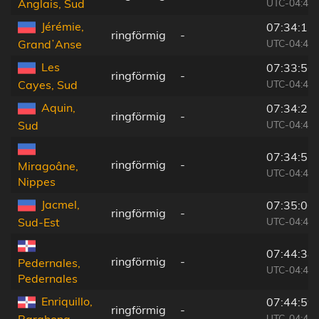
UTC-04:49
Anglais, Sud
Jérémie,
07:34:11
ringförmig
-
UTC-04:49
GrandʼAnse
Les
07:33:56
ringförmig
-
UTC-04:49
Cayes, Sud
Aquin,
07:34:22
ringförmig
-
UTC-04:49
Sud
07:34:51
ringförmig
-
Miragoâne,
UTC-04:49
Nippes
Jacmel,
07:35:06
ringförmig
-
UTC-04:49
Sud-Est
07:44:38
ringförmig
-
Pedernales,
UTC-04:40
Pedernales
Enriquillo,
07:44:59
ringförmig
-
UTC-04:40