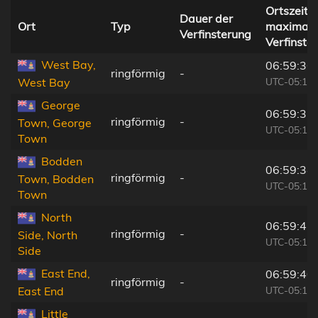
Ortszeit b
Dauer der
Ort
Typ
maximale
Verfinsterung
Verfinste
West Bay,
06:59:36
ringförmig
-
UTC-05:19
West Bay
George
06:59:31
ringförmig
-
Town, George
UTC-05:19
Town
Bodden
06:59:34
ringförmig
-
Town, Bodden
UTC-05:19
Town
North
06:59:41
ringförmig
-
Side, North
UTC-05:19
Side
East End,
06:59:40
ringförmig
-
UTC-05:19
East End
Little