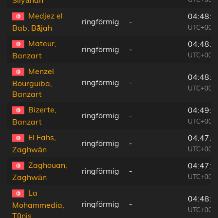
Silyānah
Medjez el
04:48:2
ringförmig
-
UTC+00:0
Bab, Bājah
Mateur,
04:48:5
ringförmig
-
UTC+00:0
Banzart
Menzel
04:48:5
ringförmig
-
Bourguiba,
UTC+00:0
Banzart
Bizerte,
04:49:0
ringförmig
-
UTC+00:0
Banzart
El Fahs,
04:47:5
ringförmig
-
UTC+00:0
Zaghwān
Zaghouan,
04:47:5
ringförmig
-
UTC+00:0
Zaghwān
La
04:48:1
ringförmig
-
Mohammedia,
UTC+00:0
Tūnis