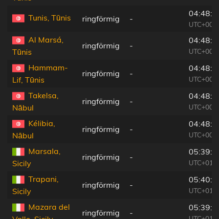
04:48:2
Tunis, Tūnis
ringförmig
-
UTC+00:0
Al Marsá,
04:48:2
ringförmig
-
UTC+00:0
Tūnis
Hammam-
04:48:1
ringförmig
-
UTC+00:0
Lif, Tūnis
Takelsa,
04:48:1
ringförmig
-
UTC+00:0
Nābul
Kélibia,
04:48:1
ringförmig
-
UTC+00:0
Nābul
Marsala,
05:39:4
ringförmig
-
UTC+01:0
Sicily
Trapani,
05:40:0
ringförmig
-
UTC+01:0
Sicily
Mazara del
05:39:3
ringförmig
-
UTC+01:0