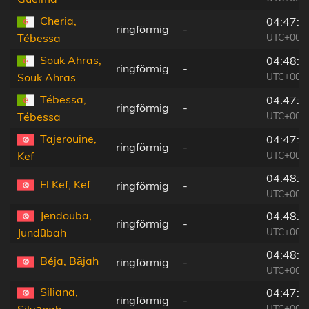
Cheria,
04:47:1
ringförmig
-
UTC+00:0
Tébessa
Souk Ahras,
04:48:2
ringförmig
-
UTC+00:0
Souk Ahras
Tébessa,
04:47:1
ringförmig
-
UTC+00:0
Tébessa
Tajerouine,
04:47:4
ringförmig
-
UTC+00:0
Kef
04:48:0
El Kef, Kef
ringförmig
-
UTC+00:0
Jendouba,
04:48:2
ringförmig
-
UTC+00:0
Jundūbah
04:48:3
Béja, Bājah
ringförmig
-
UTC+00:0
Siliana,
04:47:4
ringförmig
-
UTC+00:0