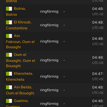
UTC+00:0
Batna
Batna,
04:48:1
ringförmig
-
UTC+00:0
Batna
El Khroub,
04:48:5
ringförmig
-
UTC+00:0
Constantine
Aïn
04:48:2
ringförmig
-
Fakroun, Oum el
UTC+00:0
Bouaghi
Oum el
04:48:1
ringförmig
-
Bouaghi, Oum el
UTC+00:0
Bouaghi
Khenchela,
04:47:4
ringförmig
-
UTC+00:0
Khenchela
Aïn Beïda,
04:48:0
ringförmig
-
UTC+00:0
Oum el Bouaghi
Guelma,
04:48:5
ringförmig
-
UTC+00:0
Guelma