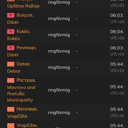
ringförmig
-
UTC+01:0
Opština Rožaje
Bulqizë,
06:03:2
ringförmig
-
UTC+01:1
Dibër
Kukës,
06:04:1
ringförmig
-
UTC+01:1
Kukës
Peshkopi,
06:03:4
ringförmig
-
UTC+01:1
Dibër
Debar,
05:44:0
ringförmig
-
UTC+01:0
Debar
Ростуша,
05:44:1
Mavrovo and
ringförmig
-
UTC+01:0
Rostuša
Municipality
Неготино,
05:44:4
ringförmig
-
UTC+01:0
Vrapčište
Vrapčište,
05:44:3