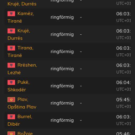
UTC+01:1
Krujë, Durrës
Kamëz,
06:03:1
ringförmig
-
UTC+01:1
Tiranë
Krujë,
06:03:2
ringförmig
-
UTC+01:1
Durrës
Tirana,
06:03:0
ringförmig
-
UTC+01:1
Tiranë
Rrëshen,
06:03:5
ringförmig
-
UTC+01:1
Lezhë
Pukë,
06:04:1
ringförmig
-
UTC+01:1
Shkodër
Plav,
05:45:4
ringförmig
-
UTC+01:0
Opština Plav
Burrel,
06:03:3
ringförmig
-
UTC+01:1
Dibër
Rožaje,
05:46:0