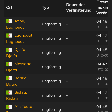
Ortszeit
Dauer der
Ort
Typ
maxima
Verfinsterung
Verfins
Aflou,
04:48:1
ringförmig
-
UTC+00:0
Laghouat
Laghouat,
04:47:3
ringförmig
-
UTC+00:0
Laghouat
Djelfa,
04:48:2
ringförmig
-
UTC+00:0
Djelfa
Messaad,
04:47:4
ringförmig
-
UTC+00:0
Djelfa
Barika,
04:48:1
ringförmig
-
UTC+00:0
Batna
Biskra,
04:47:3
ringförmig
-
UTC+00:0
Biskra
Aïn Touta,
04:48:0
ringförmig
-