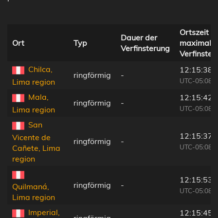
Ortszeit b
Dauer der
Ort
Typ
maximale
Verfinsterung
Verfinster
Chilca,
12:15:38
ringförmig
-
UTC-05:08
Lima region
Mala,
12:15:42
ringförmig
-
UTC-05:08
Lima region
San
12:15:37
Vicente de
ringförmig
-
UTC-05:08
Cañete, Lima
region
12:15:53
ringförmig
-
Quilmaná,
UTC-05:08
Lima region
Imperial,
12:15:45