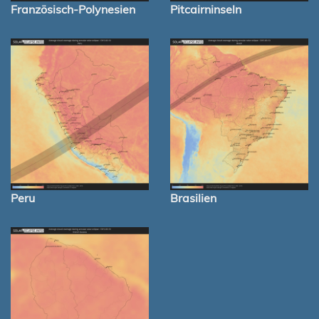
Französisch-Polynesien
Pitcairninseln
Peru
Brasilien