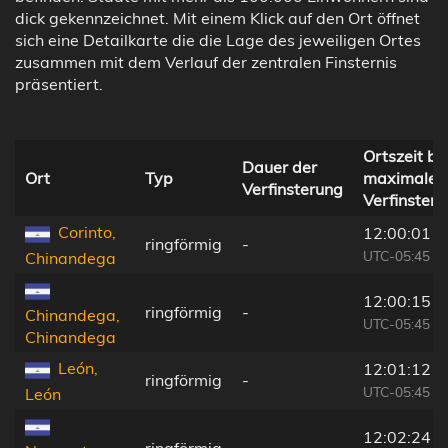
dick gekennzeichnet. Mit einem Klick auf den Ort öffnet
sich eine Detailkarte die die Lage des jeweiligen Ortes
zusammen mit dem Verlauf der zentralen Finsternis
präsentiert.
Ortszeit be
Dauer der
Ort
Typ
maximaler
Verfinsterung
Verfinster
Corinto,
12:00:01
ringförmig
-
UTC-05:45
Chinandega
12:00:15
ringförmig
-
Chinandega,
UTC-05:45
Chinandega
León,
12:01:12
ringförmig
-
UTC-05:45
León
12:02:24