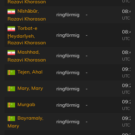
UTC+0
Razavi Khorasan
Nīshābūr,
08:45
ringförmig
-
UTC+0
Razavi Khorasan
Torbat-e
08:44
ringförmig
-
Ḩeydarīyeh,
UTC+0
Razavi Khorasan
Mashhad,
08:46
ringförmig
-
UTC+0
Razavi Khorasan
09:18
Tejen, Ahal
ringförmig
-
UTC+0
09:20
Mary, Mary
ringförmig
-
UTC+0
09:20
Murgab
ringförmig
-
UTC+0
Bayramaly,
09:21
ringförmig
-
UTC+0
Mary