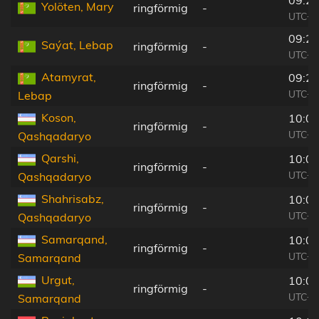
09:21
Yolöten, Mary
ringförmig
-
UTC+0
09:26
Saýat, Lebap
ringförmig
-
UTC+0
Atamyrat,
09:27
ringförmig
-
UTC+0
Lebap
Koson,
10:04
ringförmig
-
UTC+0
Qashqadaryo
Qarshi,
10:04
ringförmig
-
UTC+0
Qashqadaryo
Shahrisabz,
10:07
ringförmig
-
UTC+0
Qashqadaryo
Samarqand,
10:08
ringförmig
-
UTC+0
Samarqand
Urgut,
10:08
ringförmig
-
UTC+0
Samarqand