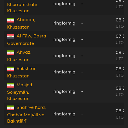
08:20
ringförmig
-
Khorramshahr,
UTC+0
Khuzestan
Abadan,
08:20
ringförmig
-
UTC+0
Khuzestan
Al Fāw, Basra
07:52
ringförmig
-
UTC+0
Governorate
Ahvaz,
08:22
ringförmig
-
UTC+0
Khuzestan
Shūshtar,
08:24
ringförmig
-
UTC+0
Khuzestan
Masjed
08:24
ringförmig
-
Soleymān,
UTC+0
Khuzestan
Shahr-e Kord,
08:27
ringförmig
-
Chahār Maḩāll va
UTC+0
Bakhtīārī