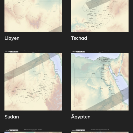
Libyen
Tschad
Sudan
Ägypten