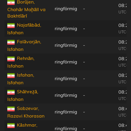
Borūjen,
08:27
ringförmig
-
Chahār Maḩāll va
UTC+0
Bakhtīārī
Najafābād,
08:28
ringförmig
-
UTC+0
Isfahan
Falāvarjān,
08:28
ringförmig
-
UTC+0
Isfahan
Rehnān,
08:28
ringförmig
-
UTC+0
Isfahan
Isfahan,
08:28
ringförmig
-
UTC+0
Isfahan
Shāhreẕā,
08:27
ringförmig
-
UTC+0
Isfahan
Sabzevar,
08:43
ringförmig
-
UTC+0
Razavi Khorasan
Kāshmar,
08:43
ringförmig
-