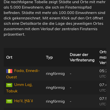
Die nachfolgene Tabelle zeigt Städte und Orte mit mehr
als 5.000 Einwohnern, die sich im Finsternispfad
befinden. Städte mit mehr als 100.000 Einwohnern sind
dick gekennzeichnet. Mit einem Klick auf den Ort öffnet
sich eine Detailkarte die die Lage des jeweiligen Ortes
zusammen mit dem Verlauf der zentralen Finsternis
präsentiert.
Ortsz
Dauer der
Ort
Typ
maxi
Verfinsterung
Verfi
Fada, Ennedi-
05:26
ringförmig
-
UTC+0
Ouest
Umm Lajj,
07:45
ringförmig
-
UTC+0
Tabuk
07:51
Ha'il, Ḩāʼil
ringförmig
-
UTC+0