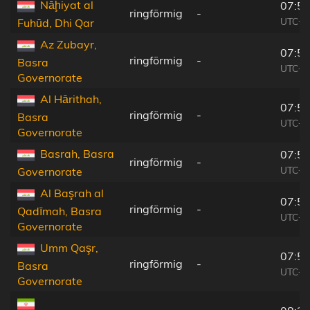
Nāḩiyat al
07:52
ringförmig
-
UTC+0
Fuhūd, Dhi Qar
Az Zubayr,
07:52
ringförmig
-
Basra
UTC+0
Governorate
Al Hārithah,
07:52
ringförmig
-
Basra
UTC+0
Governorate
Basrah, Basra
07:52
ringförmig
-
UTC+0
Governorate
Al Başrah al
07:52
ringförmig
-
Qadīmah, Basra
UTC+0
Governorate
Umm Qaşr,
07:51
ringförmig
-
Basra
UTC+0
Governorate