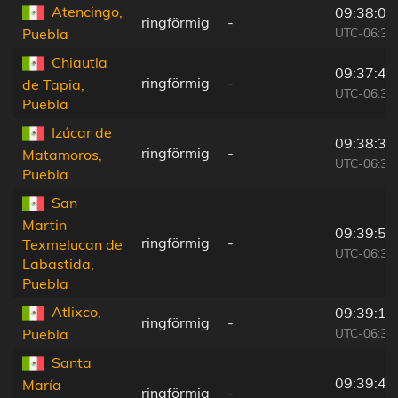
Atencingo,
09:38:06
ringförmig
-
UTC-06:36
Puebla
Chiautla
09:37:42
ringförmig
-
de Tapia,
UTC-06:36
Puebla
Izúcar de
09:38:34
ringförmig
-
Matamoros,
UTC-06:36
Puebla
San
Martin
09:39:55
ringförmig
-
Texmelucan de
UTC-06:36
Labastida,
Puebla
Atlixco,
09:39:12
ringförmig
-
UTC-06:36
Puebla
Santa
09:39:46
María
ringförmig
-