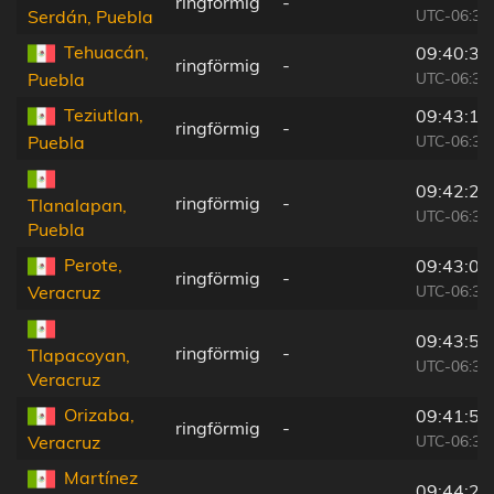
ringförmig
-
UTC-06:36
Serdán, Puebla
Tehuacán,
09:40:36
ringförmig
-
UTC-06:36
Puebla
Teziutlan,
09:43:14
ringförmig
-
UTC-06:36
Puebla
09:42:21
ringförmig
-
Tlanalapan,
UTC-06:36
Puebla
Perote,
09:43:01
ringförmig
-
UTC-06:36
Veracruz
09:43:51
ringförmig
-
Tlapacoyan,
UTC-06:36
Veracruz
Orizaba,
09:41:59
ringförmig
-
UTC-06:36
Veracruz
Martínez
09:44:23