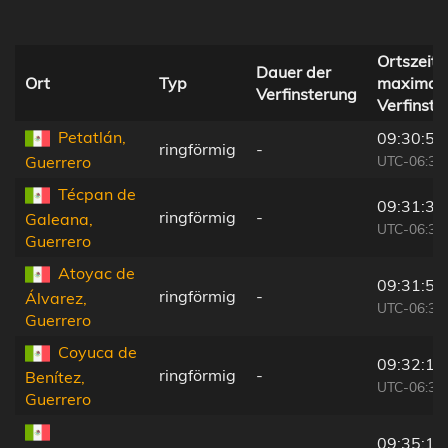
Ortszeit 
Dauer der
Ort
Typ
maximal
Verfinsterung
Verfinste
Petatlán,
09:30:58
ringförmig
-
UTC-06:36
Guerrero
Técpan de
09:31:36
ringförmig
-
Galeana,
UTC-06:36
Guerrero
Atoyac de
09:31:58
ringförmig
-
Álvarez,
UTC-06:36
Guerrero
Coyuca de
09:32:16
ringförmig
-
Benítez,
UTC-06:36
Guerrero
09:35:15