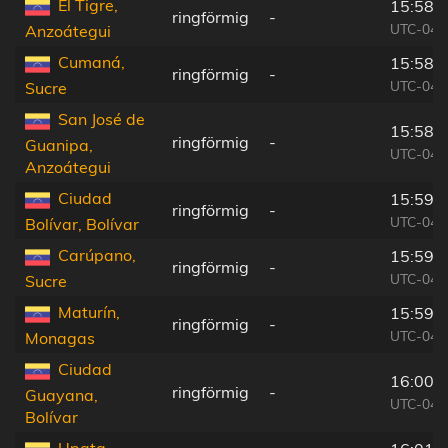
El Tigre,
15:58:
ringförmig
-
UTC-04:
Anzoátegui
Cumaná,
15:58:
ringförmig
-
UTC-04:
Sucre
San José de
15:58:
ringförmig
-
Guanipa,
UTC-04:
Anzoátegui
Ciudad
15:59:
ringförmig
-
UTC-04:
Bolívar, Bolívar
Carúpano,
15:59:
ringförmig
-
UTC-04:
Sucre
Maturín,
15:59:
ringförmig
-
UTC-04:
Monagas
Ciudad
16:00:
ringförmig
-
Guayana,
UTC-04:
Bolívar