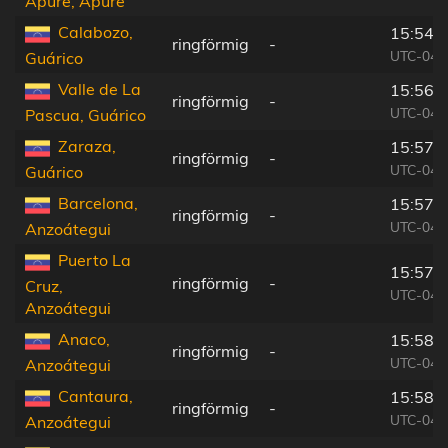
Apure, Apure
Calabozo,
15:54:
ringförmig
-
UTC-04:
Guárico
Valle de La
15:56:
ringförmig
-
UTC-04:
Pascua, Guárico
Zaraza,
15:57:
ringförmig
-
UTC-04:
Guárico
Barcelona,
15:57:
ringförmig
-
UTC-04:
Anzoátegui
Puerto La
15:57:
ringförmig
-
Cruz,
UTC-04:
Anzoátegui
Anaco,
15:58:
ringförmig
-
UTC-04:
Anzoátegui
Cantaura,
15:58:
ringförmig
-
UTC-04:
Anzoátegui