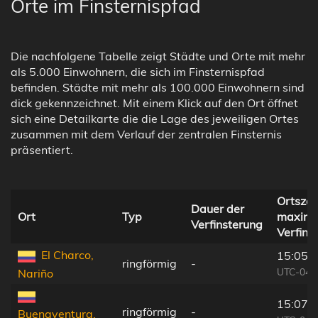
Orte im Finsternispfad
Die nachfolgene Tabelle zeigt Städte und Orte mit mehr
als 5.000 Einwohnern, die sich im Finsternispfad
befinden. Städte mit mehr als 100.000 Einwohnern sind
dick gekennzeichnet. Mit einem Klick auf den Ort öffnet
sich eine Detailkarte die die Lage des jeweiligen Ortes
zusammen mit dem Verlauf der zentralen Finsternis
präsentiert.
Ortszeit
Dauer der
Ort
Typ
maxima
Verfinsterung
Verfins
El Charco,
15:05:
ringförmig
-
UTC-04:
Nariño
15:07:
ringförmig
-
Buenaventura,