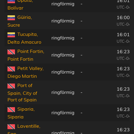
Upata,
16:01:
ringförmig
-
UTC-04:
Bolívar
Güiria,
16:00:
ringförmig
-
UTC-04:
Sucre
Tucupita,
16:01:
ringförmig
-
UTC-04:
Delta Amacuro
Point Fortin,
16:23:
ringförmig
-
UTC-04:
Point Fortin
Petit Valley,
16:23:
ringförmig
-
UTC-04:
Diego Martin
Port of
16:23:
ringförmig
-
Spain, City of
UTC-04:
Port of Spain
Siparia,
16:23:
ringförmig
-
UTC-04:
Siparia
Laventille,
16:23:
ringförmig
-
San