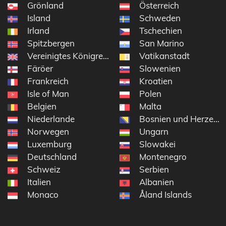
Grönland
Österreich
Island
Schweden
Irland
Tschechien
Spitzbergen
San Marino
Vereinigtes Königreich
Vatikanstadt
Färöer
Slowenien
Frankreich
Kroatien
Isle of Man
Polen
Belgien
Malta
Niederlande
Bosnien und Herzego
Norwegen
Ungarn
Luxemburg
Slowakei
Deutschland
Montenegro
Schweiz
Serbien
Italien
Albanien
Monaco
Åland Islands