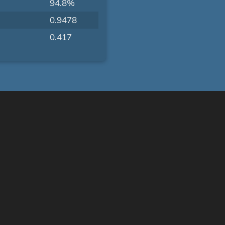
94.8%
0.9478
0.417