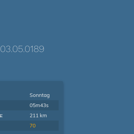
3.05.0189
Sonntag
05m43s
s:
211 km
70