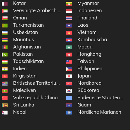
Katar
Myanmar
Vereinigte Arabische Emirate
Indonesien
Oman
Thailand
Turkmenistan
Laos
Usbekistan
Vietnam
 Antarktisgebiete
Mauritius
Kambodscha
Afghanistan
Macau
Pakistan
Hongkong
Tadschikistan
Taiwan
Indien
Philippinen
Kirgisistan
Japan
Britisches Territorium im Indischen Ozean
Nordkorea
Malediven
Südkorea
Volksrepublik China
Föderierte Staaten von
Sri Lanka
Guam
Nepal
Nördliche Marianen