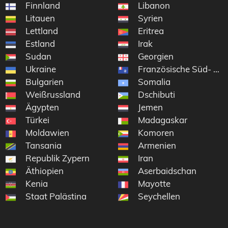
Finnland
Libanon
Litauen
Syrien
Lettland
Eritrea
Estland
Irak
Sudan
Georgien
Ukraine
Französische Süd- und
Bulgarien
Somalia
Weißrussland
Dschibuti
Ägypten
Jemen
wina
Türkei
Madagaskar
Moldawien
Komoren
Tansania
Armenien
Republik Zypern
Iran
Äthiopien
Aserbaidschan
Kenia
Mayotte
Staat Palästina
Seychellen