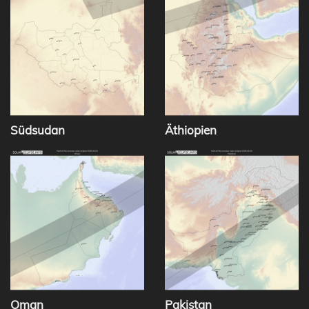
Südsudan
Äthiopien
Oman
Pakistan