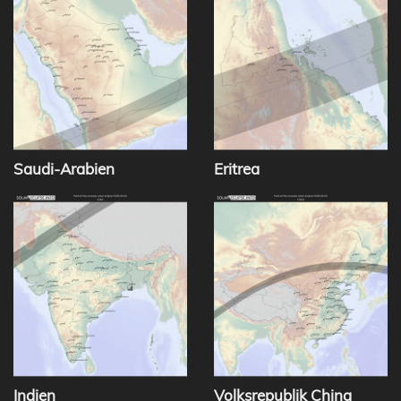
Saudi-Arabien
Eritrea
Indien
Volksrepublik China