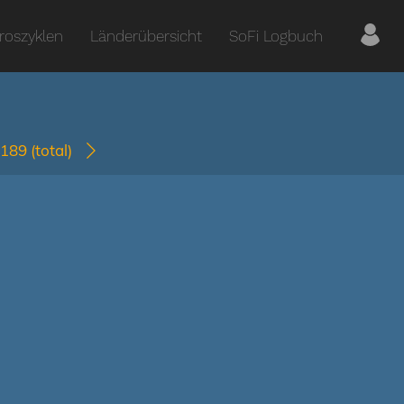
roszyklen
Länderübersicht
SoFi Logbuch
0189
(total)