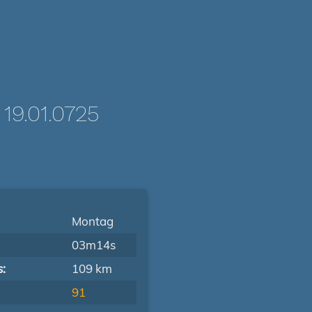
9.01.0725
Montag
03m14s
s:
109 km
91