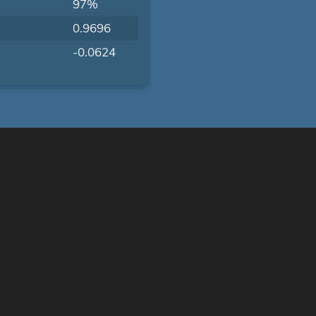
97%
0.9696
-0.0624