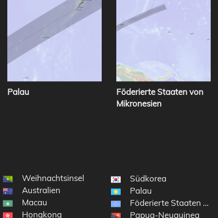
Palau
Föderierte Staaten von
Mikronesien
Weihnachtsinsel
Südkorea
Australien
Palau
Macau
Föderierte Staaten von
Hongkong
Papua-Neuguinea