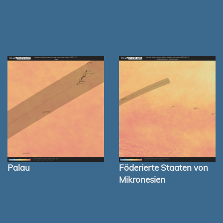
Palau
Föderierte Staaten von
Mikronesien