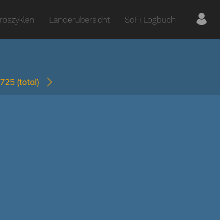
roszyklen
Länderübersicht
SoFi Logbuch
0725
(total)