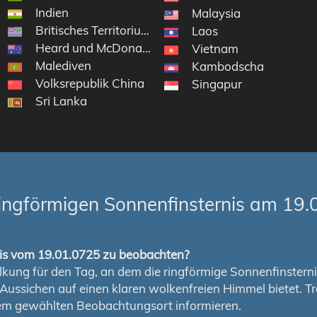
Indien
Malaysia
Britisches Territorium im Indischen Ozean
 Antarktisgebiete
Laos
Heard und McDonaldinseln
Vietnam
Malediven
Kambodscha
Volksrepublik China
Singapur
Sri Lanka
ingförmigen Sonnenfinsternis am 19.
rnis vom 19.01.0725 zu beobachten?
ung für den Tag, an dem die ringförmige Sonnenfinsternis s
en Aussichen auf einen klaren wolkenfreien Himmel bietet
nem gewählten Beobachtungsort informieren.