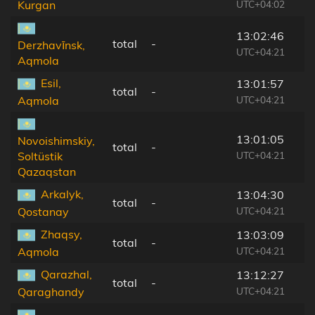
UTC+04:02
Kurgan
13:02:46
total
-
Derzhavīnsk,
UTC+04:21
Aqmola
Esil,
13:01:57
total
-
UTC+04:21
Aqmola
13:01:05
Novoishimskiy,
total
-
UTC+04:21
Soltüstik
Qazaqstan
Arkalyk,
13:04:30
total
-
UTC+04:21
Qostanay
Zhaqsy,
13:03:09
total
-
UTC+04:21
Aqmola
Qarazhal,
13:12:27
total
-
UTC+04:21
Qaraghandy