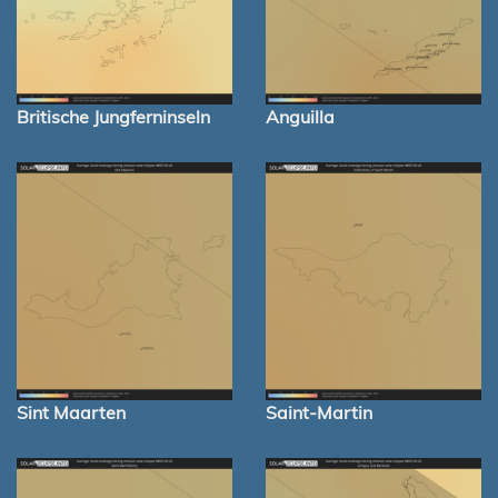
Britische Jungferninseln
Anguilla
Sint Maarten
Saint-Martin