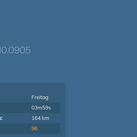
0.0905
Freitag
03m59s
s:
164 km
96