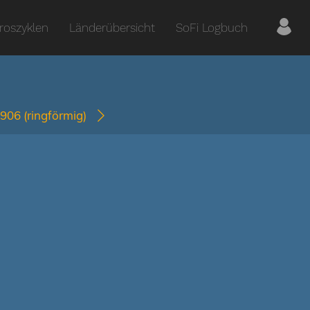
roszyklen
Länderübersicht
SoFi Logbuch
0906
(ringförmig)