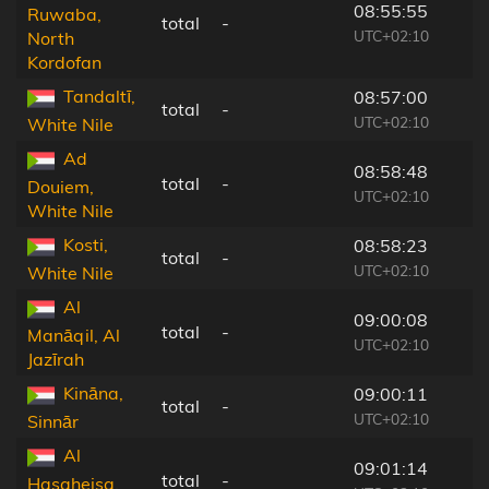
08:55:55
Ruwaba,
total
-
UTC+02:10
North
Kordofan
Tandaltī,
08:57:00
total
-
UTC+02:10
White Nile
Ad
08:58:48
total
-
Douiem,
UTC+02:10
White Nile
Kosti,
08:58:23
total
-
UTC+02:10
White Nile
Al
09:00:08
total
-
Manāqil, Al
UTC+02:10
Jazīrah
Kināna,
09:00:11
total
-
UTC+02:10
Sinnār
Al
09:01:14
total
-
Hasaheisa,