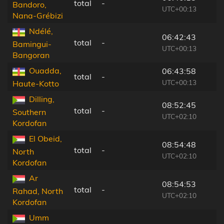
total
-
Bandoro,
UTC+00:13
Nana-Grébizi
Ndélé,
06:42:43
total
-
Bamingui-
UTC+00:13
Bangoran
Ouadda,
06:43:58
total
-
UTC+00:13
Haute-Kotto
Dilling,
08:52:45
total
-
Southern
UTC+02:10
Kordofan
El Obeid,
08:54:48
total
-
North
UTC+02:10
Kordofan
Ar
08:54:53
total
-
Rahad, North
UTC+02:10
Kordofan
Umm