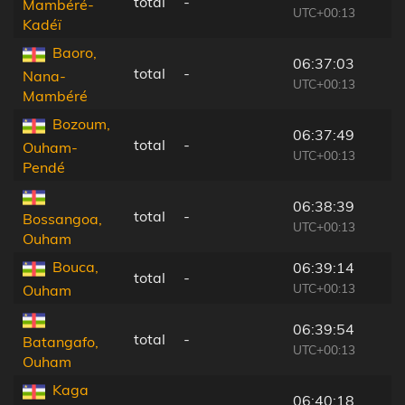
total
-
Mambéré-
UTC+00:13
Kadéï
Baoro,
06:37:03
total
-
Nana-
UTC+00:13
Mambéré
Bozoum,
06:37:49
total
-
Ouham-
UTC+00:13
Pendé
06:38:39
total
-
Bossangoa,
UTC+00:13
Ouham
Bouca,
06:39:14
total
-
UTC+00:13
Ouham
06:39:54
total
-
Batangafo,
UTC+00:13
Ouham
Kaga
06:40:18