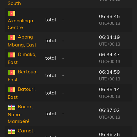
South
06:33:45
total
-
Akonolinga,
UTC+00:13
Centre
Abong
06:34:19
total
-
UTC+00:13
Mbang, East
Dimako,
06:34:47
total
-
UTC+00:13
East
Bertoua,
06:34:59
total
-
UTC+00:13
East
Batouri,
06:35:14
total
-
UTC+00:13
East
Bouar,
06:37:02
total
-
Nana-
UTC+00:13
Mambéré
Carnot,
06:36:26