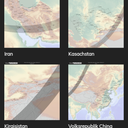
Iran
Kasachstan
Kirgisistan
Volksrepublik China