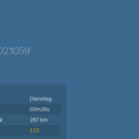
2.1059
Dienstag
03m26s
s:
287 km
115