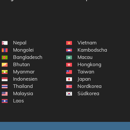
Nepal
Vietnam
Mongolei
Kambodscha
Bangladesch
Macau
Bhutan
Hongkong
Myanmar
Taiwan
 im Indischen Ozean
Indonesien
Japan
Thailand
Nordkorea
Malaysia
Südkorea
Laos