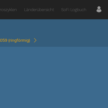
roszyklen
Länderübersicht
SoFi Logbuch
1059
(ringförmig)