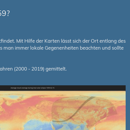
59?
ndet. Mit Hilfe der Karten lässt sich der Ort entlang des
uss man immer lokale Gegenenheiten beachten und sollte
hren (2000 - 2019) gemittelt.