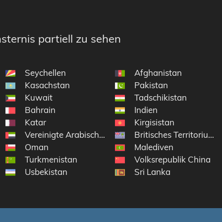
sternis partiell zu sehen
Seychellen
Afghanistan
Kasachstan
Pakistan
Kuwait
Tadschikistan
Bahrain
Indien
Katar
Kirgisistan
Vereinigte Arabische Emirate
Britisches Territorium
Oman
Malediven
Turkmenistan
Volksrepublik China
Usbekistan
Sri Lanka