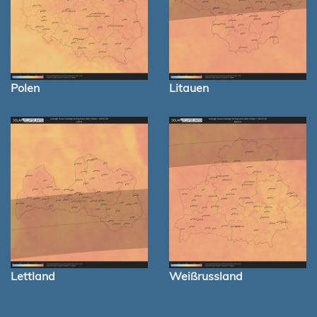
Polen
Litauen
Lettland
Weißrussland