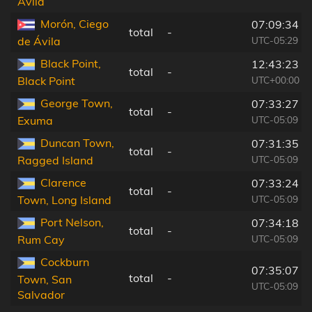
Ávila
Morón, Ciego
07:09:34
total
-
UTC-05:29
de Ávila
Black Point,
12:43:23
total
-
UTC+00:00
Black Point
George Town,
07:33:27
total
-
UTC-05:09
Exuma
Duncan Town,
07:31:35
total
-
UTC-05:09
Ragged Island
Clarence
07:33:24
total
-
UTC-05:09
Town, Long Island
Port Nelson,
07:34:18
total
-
UTC-05:09
Rum Cay
Cockburn
07:35:07
total
-
Town, San
UTC-05:09
Salvador