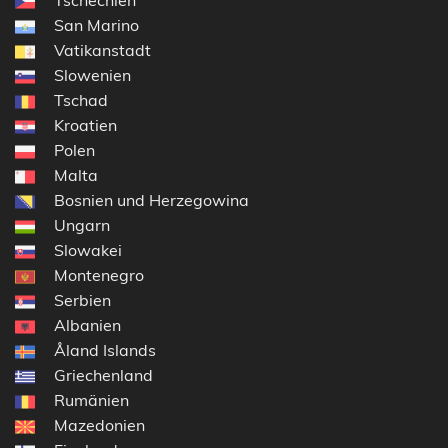
Tschechien
San Marino
Vatikanstadt
Slowenien
Tschad
Kroatien
Polen
Malta
Bosnien und Herzegowina
Ungarn
Slowakei
Montenegro
Serbien
Albanien
Åland Islands
Griechenland
Rumänien
Mazedonien