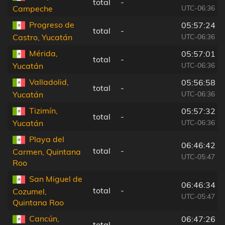
total
-
UTC-06:36
Campeche
Progreso de
05:57:24
total
-
UTC-06:36
Castro, Yucatán
Mérida,
05:57:01
total
-
UTC-06:36
Yucatán
Valladolid,
05:56:58
total
-
UTC-06:36
Yucatán
Tizimín,
05:57:32
total
-
UTC-06:36
Yucatán
Playa del
06:46:42
total
-
Carmen, Quintana
UTC-05:47
Roo
San Miguel de
06:46:34
total
-
Cozumel,
UTC-05:47
Quintana Roo
Cancún,
06:47:26
total
-