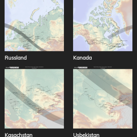
Russland
Kanada
Kasachstan
Usbekistan