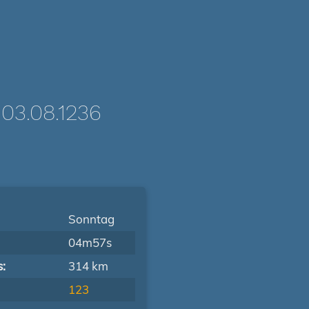
3.08.1236
Sonntag
04m57s
s:
314 km
123