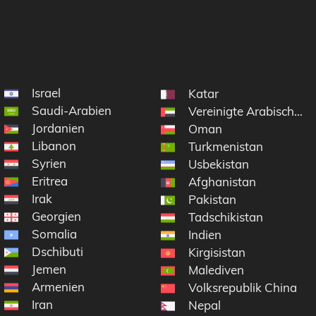
Israel
Katar
Saudi-Arabien
Vereinigte Arabische E
Jordanien
Oman
Libanon
Turkmenistan
Syrien
Usbekistan
Eritrea
Afghanistan
Irak
Pakistan
Georgien
Tadschikistan
Somalia
Indien
Dschibuti
Kirgisistan
Jemen
Malediven
Armenien
Volksrepublik China
Iran
Nepal