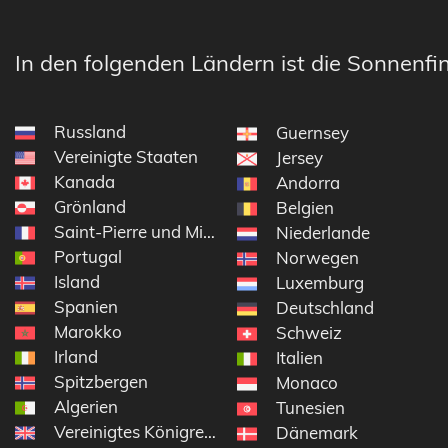
In den folgenden Ländern ist die Sonnenfin
Russland
Guernsey
Vereinigte Staaten
Jersey
Kanada
Andorra
Grönland
Belgien
Saint-Pierre und Miquelon
Niederlande
Portugal
Norwegen
Island
Luxemburg
Spanien
Deutschland
Marokko
Schweiz
Irland
Italien
Spitzbergen
Monaco
Algerien
Tunesien
Vereinigtes Königreich
Dänemark