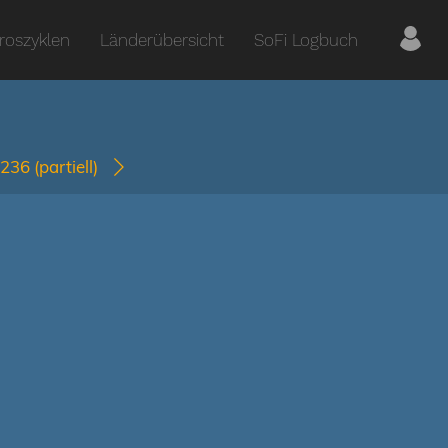
roszyklen
Länderübersicht
SoFi Logbuch
1236
(partiell)