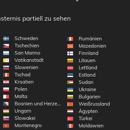
sternis partiell zu sehen
Schweden
Rumänien
Tschechien
Mazedonien
San Marino
Finnland
Vatikanstadt
Litauen
Slowenien
Lettland
Tschad
Estland
Kroatien
Sudan
Polen
Ukraine
Malta
Bulgarien
Bosnien und Herzegowina
Weißrussland
Ungarn
Ägypten
Slowakei
Türkei
Montenegro
Moldawien