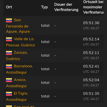
Ortszeit bei
Dauer der
Ort
Typ
maximaler
Verfinsterung
Verfinsterun
San
05:51:36
total
-
Fernando de
UTC-04:27
Apure, Apure
Valle de La
05:52:14
total
-
UTC-04:27
Pascua, Guárico
Zaraza,
05:52:11
total
-
UTC-04:27
Guárico
Barcelona,
05:52:41
total
-
UTC-04:27
Anzoátegui
Anaco,
05:52:04
total
-
UTC-04:27
Anzoátegui
El Tigre,
05:51:35
total
-
UTC-04:27
Anzoátegui
San José de