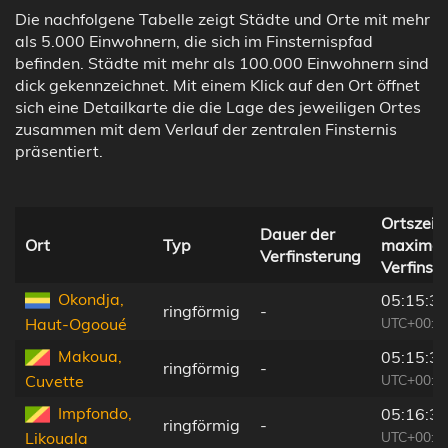
Die nachfolgene Tabelle zeigt Städte und Orte mit mehr
als 5.000 Einwohnern, die sich im Finsternispfad
befinden. Städte mit mehr als 100.000 Einwohnern sind
dick gekennzeichnet. Mit einem Klick auf den Ort öffnet
sich eine Detailkarte die die Lage des jeweiligen Ortes
zusammen mit dem Verlauf der zentralen Finsternis
präsentiert.
Ortszeit 
Dauer der
Ort
Typ
maximal
Verfinsterung
Verfinst
Okondja,
05:15:3
ringförmig
-
UTC+00:1
Haut-Ogooué
Makoua,
05:15:3
ringförmig
-
UTC+00:1
Cuvette
Impfondo,
05:16:3
ringförmig
-
UTC+00:1
Likouala