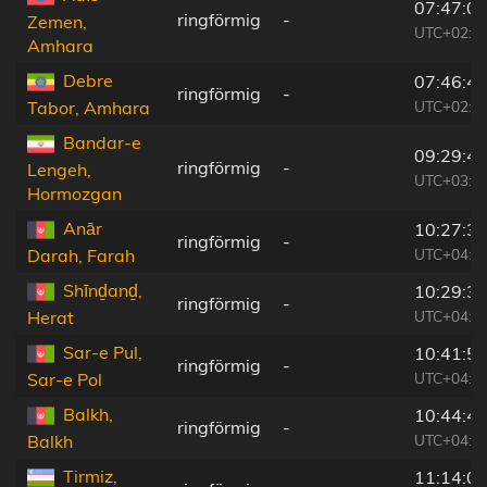
07:47:0
ringförmig
-
Zemen,
UTC+02:2
Amhara
Debre
07:46:4
ringförmig
-
UTC+02:2
Tabor, Amhara
Bandar-e
09:29:4
ringförmig
-
Lengeh,
UTC+03:2
Hormozgan
Anār
10:27:3
ringförmig
-
UTC+04:0
Darah, Farah
Shīnḏanḏ,
10:29:3
ringförmig
-
UTC+04:0
Herat
Sar-e Pul,
10:41:5
ringförmig
-
UTC+04:0
Sar-e Pol
Balkh,
10:44:4
ringförmig
-
UTC+04:0
Balkh
Tirmiz,
11:14:0