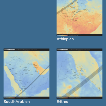
Äthiopien
Saudi-Arabien
Eritrea