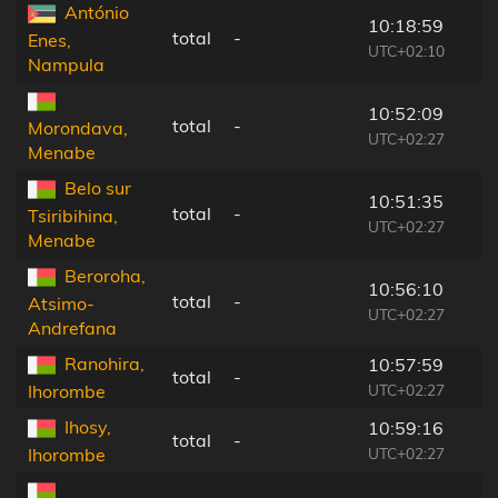
António
10:18:59
total
-
Enes,
UTC+02:10
Nampula
10:52:09
total
-
Morondava,
UTC+02:27
Menabe
Belo sur
10:51:35
total
-
Tsiribihina,
UTC+02:27
Menabe
Beroroha,
10:56:10
total
-
Atsimo-
UTC+02:27
Andrefana
Ranohira,
10:57:59
total
-
UTC+02:27
Ihorombe
Ihosy,
10:59:16
total
-
UTC+02:27
Ihorombe