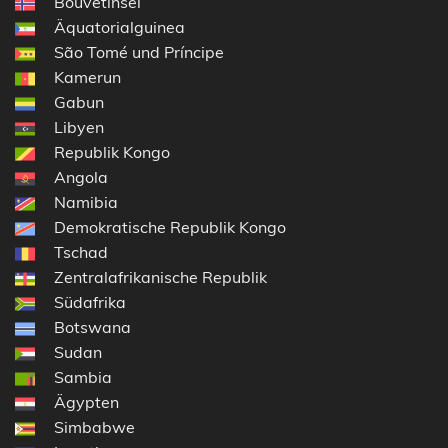
Bouvetinsel
Äquatorialguinea
São Tomé und Príncipe
Kamerun
Gabun
Libyen
Republik Kongo
Angola
Namibia
Demokratische Republik Kongo
Tschad
Zentralafrikanische Republik
Südafrika
Botswana
Sudan
Sambia
Ägypten
Simbabwe