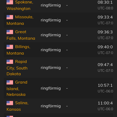
Spokane,
08:30:14
ringförmig
-
UTC-08:00
Washington
Missoula,
09:33:43
ringförmig
-
UTC-07:00
Montana
Great
09:36:33
ringförmig
-
UTC-07:00
Falls, Montana
Billings,
09:40:09
ringförmig
-
UTC-07:00
Montana
Rapid
09:47:41
ringförmig
-
City, South
UTC-07:00
Dakota
Grand
10:57:16
ringförmig
-
Island,
UTC-06:00
Nebraska
Salina,
11:00:42
ringförmig
-
UTC-06:00
Kansas