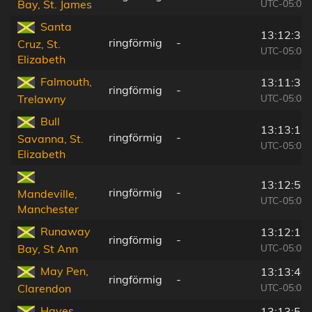
UTC-05:07
Bay, St. James
Santa
13:12:36
ringförmig
-
Cruz, St.
UTC-05:07
Elizabeth
Falmouth,
13:11:32
ringförmig
-
UTC-05:07
Trelawny
Bull
13:13:14
ringförmig
-
Savanna, St.
UTC-05:07
Elizabeth
13:12:59
ringförmig
-
Mandeville,
UTC-05:07
Manchester
Runaway
13:12:13
ringförmig
-
UTC-05:07
Bay, St Ann
May Pen,
13:13:40
ringförmig
-
UTC-05:07
Clarendon
Hayes,
13:13:54