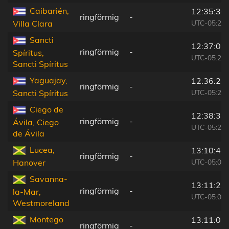
Caibarién,
12:35:30
ringförmig
-
UTC-05:29
Villa Clara
Sancti
12:37:01
ringförmig
-
Spíritus,
UTC-05:29
Sancti Spíritus
Yaguajay,
12:36:25
ringförmig
-
UTC-05:29
Sancti Spíritus
Ciego de
12:38:31
ringförmig
-
Ávila, Ciego
UTC-05:29
de Ávila
Lucea,
13:10:42
ringförmig
-
UTC-05:07
Hanover
Savanna-
13:11:23
ringförmig
-
la-Mar,
UTC-05:07
Westmoreland
Montego
13:11:07
ringförmig
-