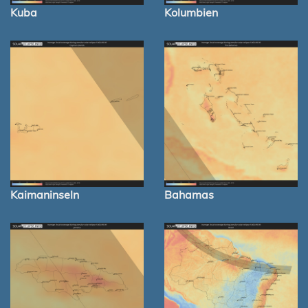
Kuba
Kolumbien
Kaimaninseln
Bahamas