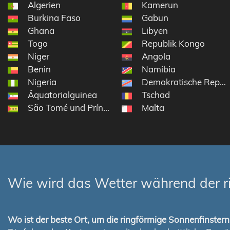
Algerien
Kamerun
Burkina Faso
Gabun
Ghana
Libyen
Togo
Republik Kongo
Niger
Angola
Benin
Namibia
Nigeria
Demokratische Repub
Äquatorialguinea
Tschad
São Tomé und Príncipe
Malta
Wie wird das Wetter während der r
Wo ist der beste Ort, um die ringförmige Sonnenfinste