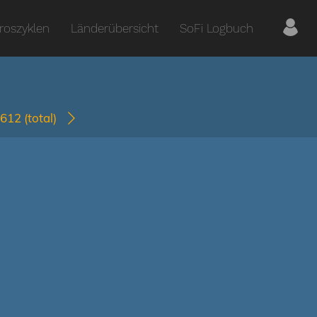
roszyklen
Länderübersicht
SoFi Logbuch
1612
(total)