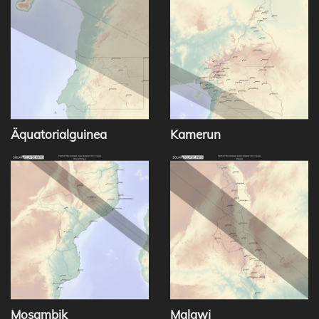
Äquatorialguinea
Kamerun
Mosambik
Malawi