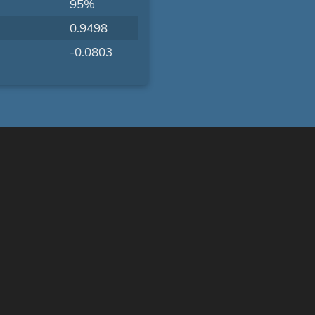
95%
0.9498
-0.0803