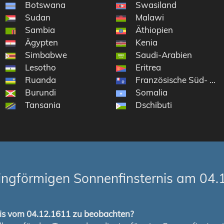
Botswana
Swasiland
Sudan
Malawi
Sambia
Äthiopien
Ägypten
Kenia
Simbabwe
Saudi-Arabien
Lesotho
Eritrea
lik Kongo
Ruanda
Französische Süd- und
Burundi
Somalia
Tansania
Dschibuti
ingförmigen Sonnenfinsternis am 04.
rnis vom 04.12.1611 zu beobachten?