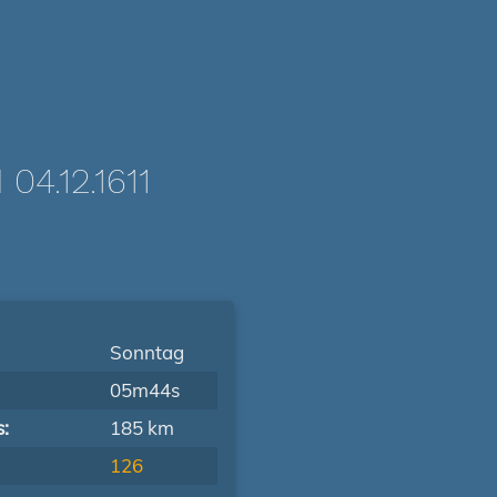
4.12.1611
Sonntag
05m44s
s:
185 km
126