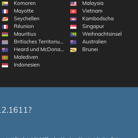
Komoren
Malaysia
Mayotte
Vietnam
Seychellen
Kambodscha
Réunion
Singapur
Mauritius
Weihnachtsinsel
Britisches Territorium im Indischen Ozean
Australien
 Antarktisgebiete
Heard und McDonaldinseln
Brunei
Malediven
Indonesien
12.1611?