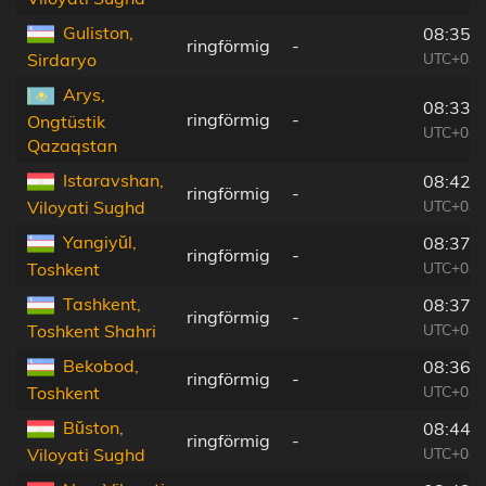
Guliston,
08:35:
ringförmig
-
UTC+04:
Sirdaryo
Arys,
08:33:
ringförmig
-
Ongtüstik
UTC+04:
Qazaqstan
Istaravshan,
08:42:
ringförmig
-
UTC+04:
Viloyati Sughd
Yangiyŭl,
08:37:
ringförmig
-
UTC+04:
Toshkent
Tashkent,
08:37:
ringförmig
-
UTC+04:
Toshkent Shahri
Bekobod,
08:36:
ringförmig
-
UTC+04:
Toshkent
Bŭston,
08:44:
ringförmig
-
UTC+04:
Viloyati Sughd