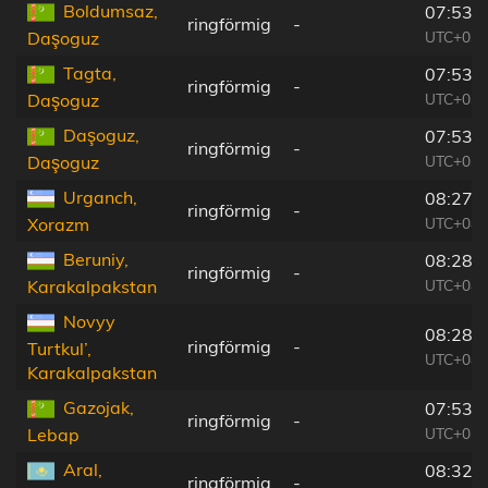
Boldumsaz,
07:53:
ringförmig
-
UTC+03:
Daşoguz
Tagta,
07:53:
ringförmig
-
UTC+03:
Daşoguz
Daşoguz,
07:53:
ringförmig
-
UTC+03:
Daşoguz
Urganch,
08:27:
ringförmig
-
UTC+04:
Xorazm
Beruniy,
08:28:
ringförmig
-
UTC+04:
Karakalpakstan
Novyy
08:28:
ringförmig
-
Turtkul’,
UTC+04:
Karakalpakstan
Gazojak,
07:53:
ringförmig
-
UTC+03:
Lebap
Aral,
08:32:
ringförmig
-