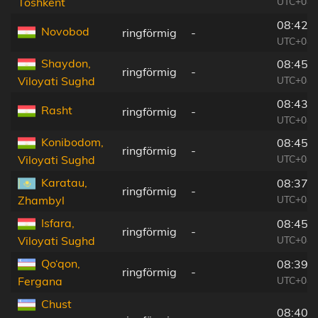
UTC+04:
Toshkent
08:42:
Novobod
ringförmig
-
UTC+04:
Shaydon,
08:45:
ringförmig
-
UTC+04:
Viloyati Sughd
08:43:
Rasht
ringförmig
-
UTC+04:
Konibodom,
08:45:
ringförmig
-
UTC+04:
Viloyati Sughd
Karatau,
08:37:
ringförmig
-
UTC+04:
Zhambyl
Isfara,
08:45:
ringförmig
-
UTC+04:
Viloyati Sughd
Qo‘qon,
08:39:
ringförmig
-
UTC+04:
Fergana
Chust
08:40: