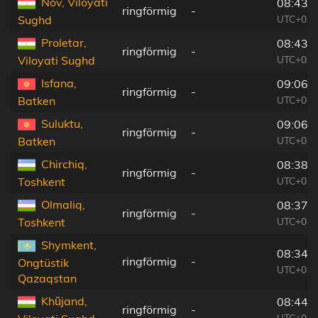
Nov, Viloyati
08:43:
ringförmig
-
UTC+04:
Sughd
Proletar,
08:43:
ringförmig
-
UTC+04:
Viloyati Sughd
Isfana,
09:06:
ringförmig
-
UTC+04:
Batken
Suluktu,
09:06:
ringförmig
-
UTC+04:
Batken
Chirchiq,
08:38:
ringförmig
-
UTC+04:
Toshkent
Olmaliq,
08:37:
ringförmig
-
UTC+04:
Toshkent
Shymkent,
08:34:
ringförmig
-
Ongtüstik
UTC+04:
Qazaqstan
Khŭjand,
08:44:
ringförmig
-
UTC+04: