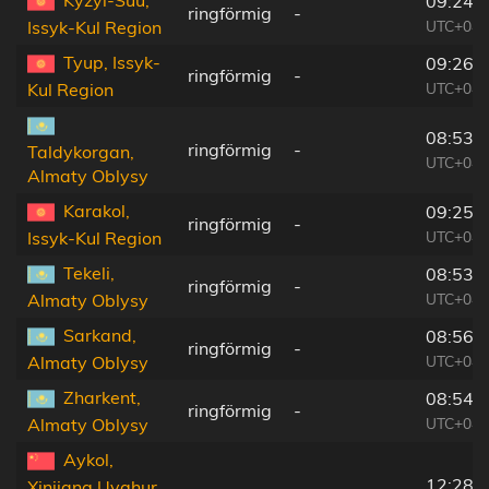
09:24:
ringförmig
-
UTC+04:
Issyk-Kul Region
Tyup, Issyk-
09:26:
ringförmig
-
UTC+04:
Kul Region
08:53:
ringförmig
-
Taldykorgan,
UTC+04:
Almaty Oblysy
Karakol,
09:25:
ringförmig
-
UTC+04:
Issyk-Kul Region
Tekeli,
08:53:
ringförmig
-
UTC+04:
Almaty Oblysy
Sarkand,
08:56:
ringförmig
-
UTC+04:
Almaty Oblysy
Zharkent,
08:54:
ringförmig
-
UTC+04:
Almaty Oblysy
Aykol,
12:28:
Xinjiang Uyghur