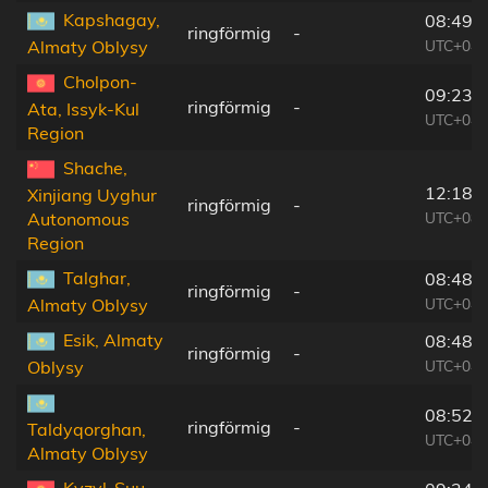
Kapshagay,
08:49:
ringförmig
-
UTC+04:
Almaty Oblysy
Cholpon-
09:23:
ringförmig
-
Ata, Issyk-Kul
UTC+04:
Region
Shache,
12:18:
Xinjiang Uyghur
ringförmig
-
UTC+08:
Autonomous
Region
Talghar,
08:48:
ringförmig
-
UTC+04:
Almaty Oblysy
Esik, Almaty
08:48:
ringförmig
-
UTC+04:
Oblysy
08:52:
ringförmig
-
Taldyqorghan,
UTC+04:
Almaty Oblysy
Kyzyl-Suu,