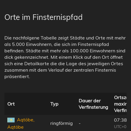
Orte im Finsternispfad
Die nachfolgene Tabelle zeigt Städte und Orte mit mehr
als 5.000 Einwohnern, die sich im Finsternispfad
befinden. Städte mit mehr als 100.000 Einwohnern sind
dick gekennzeichnet. Mit einem Klick auf den Ort öffnet
sich eine Detailkarte die die Lage des jeweiligen Ortes
zusammen mit dem Verlauf der zentralen Finsternis
präsentiert.
Ortszeit
Dauer der
Ort
Typ
maxima
Verfinsterung
Verfins
Aqtöbe,
07:38:
ringförmig
-
UTC+03:
Aqtöbe