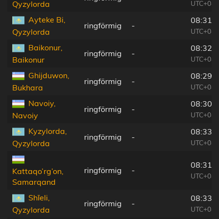
UTC+04:
Qyzylorda
Ayteke Bi,
08:31:
ringförmig
-
UTC+04:
Qyzylorda
Baikonur,
08:32:
ringförmig
-
UTC+04:
Baikonur
Ghijduwon,
08:29:
ringförmig
-
UTC+04:
Bukhara
Navoiy,
08:30:
ringförmig
-
UTC+04:
Navoiy
Kyzylorda,
08:33:
ringförmig
-
UTC+04:
Qyzylorda
08:31:
ringförmig
-
Kattaqo’rg’on,
UTC+04:
Samarqand
Shīeli,
08:33:
ringförmig
-
UTC+04:
Qyzylorda