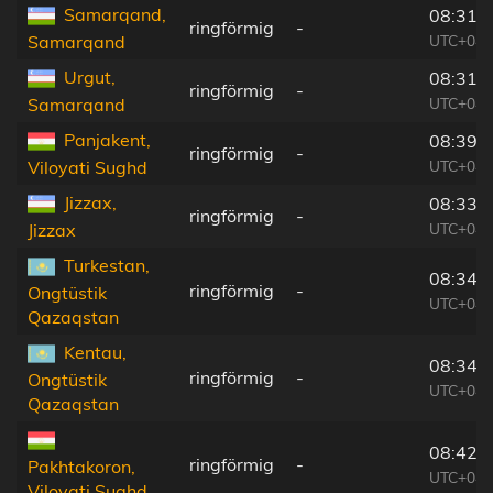
Samarqand,
08:31:
ringförmig
-
UTC+04:
Samarqand
Urgut,
08:31:
ringförmig
-
UTC+04:
Samarqand
Panjakent,
08:39:
ringförmig
-
UTC+04:
Viloyati Sughd
Jizzax,
08:33:
ringförmig
-
UTC+04:
Jizzax
Turkestan,
08:34:
ringförmig
-
Ongtüstik
UTC+04:
Qazaqstan
Kentau,
08:34:
ringförmig
-
Ongtüstik
UTC+04:
Qazaqstan
08:42:
ringförmig
-
Pakhtakoron,
UTC+04:
Viloyati Sughd