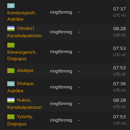
07:37:
ringförmig
-
Kandyagash,
UTC+03:
Aqtöbe
Oltinko’l,
08:28:
ringförmig
-
UTC+04:
Karakalpakstan
07:53:
ringförmig
-
Köneürgench,
UTC+03:
Daşoguz
07:53:
Akdepe
ringförmig
-
UTC+03:
Shalqar,
07:36:
ringförmig
-
UTC+03:
Aqtöbe
Nukus,
08:28:
ringförmig
-
UTC+04:
Karakalpakstan
Yylanly,
07:53:
ringförmig
-
UTC+03:
Daşoguz