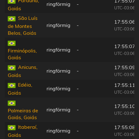
Paraúna,
17:55:07
ringförmig
-
UTC-03:06
Goiás
São Luís
17:55:06
ringförmig
-
de Montes
UTC-03:06
Belos, Goiás
17:55:07
ringförmig
-
Firminópolis,
UTC-03:06
Goiás
Anicuns,
17:55:09
ringförmig
-
UTC-03:06
Goiás
Edéia,
17:55:11
ringförmig
-
UTC-03:06
Goiás
17:55:10
ringförmig
-
Palmeiras de
UTC-03:06
Goiás, Goiás
Itaberaí,
17:55:08
ringförmig
-
UTC-03:06
Goiás