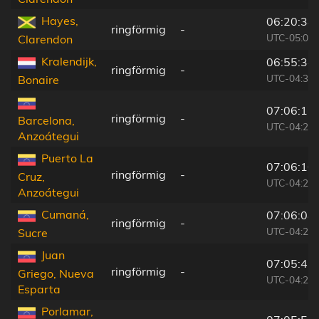
Hayes,
06:20:38
ringförmig
-
UTC-05:07
Clarendon
Kralendijk,
06:55:34
ringförmig
-
UTC-04:35
Bonaire
07:06:13
ringförmig
-
Barcelona,
UTC-04:27
Anzoátegui
Puerto La
07:06:10
ringförmig
-
Cruz,
UTC-04:27
Anzoátegui
Cumaná,
07:06:08
ringförmig
-
UTC-04:27
Sucre
Juan
07:05:43
ringförmig
-
Griego, Nueva
UTC-04:27
Esparta
Porlamar,