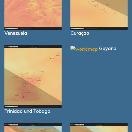
Venezuela
Curaçao
Guyana
Trinidad und Tobago