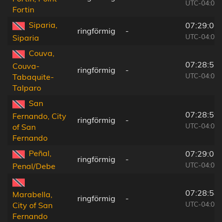
UTC-04:06
Fortin
Siparia,
07:29:06
ringförmig
-
UTC-04:06
Siparia
Couva,
07:28:52
Couva-
ringförmig
-
UTC-04:06
Tabaquite-
Talparo
San
07:28:59
Fernando, City
ringförmig
-
UTC-04:06
of San
Fernando
Peñal,
07:29:05
ringförmig
-
UTC-04:06
Penal/Debe
07:28:58
Marabella,
ringförmig
-
UTC-04:06
City of San
Fernando