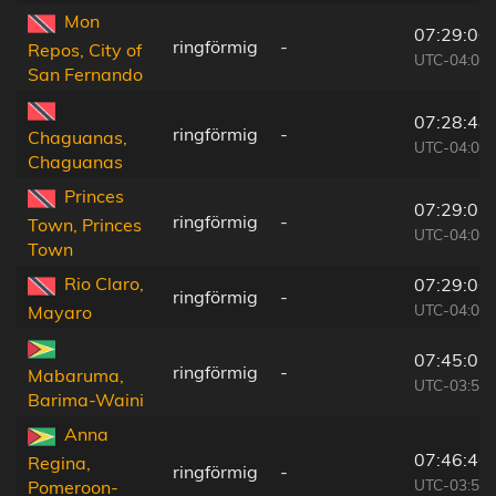
Mon
07:29:00
ringförmig
-
Repos, City of
UTC-04:06
San Fernando
07:28:48
ringförmig
-
Chaguanas,
UTC-04:06
Chaguanas
Princes
07:29:02
ringförmig
-
Town, Princes
UTC-04:06
Town
Rio Claro,
07:29:06
ringförmig
-
UTC-04:06
Mayaro
07:45:07
ringförmig
-
Mabaruma,
UTC-03:52
Barima-Waini
Anna
07:46:46
Regina,
ringförmig
-
UTC-03:52
Pomeroon-