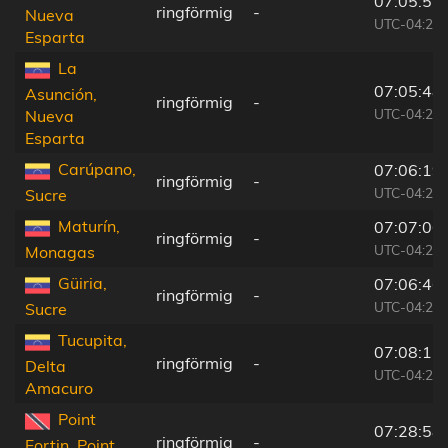
07:05:51
ringförmig
-
Nueva
UTC-04:27
Esparta
La
07:05:48
Asunción,
ringförmig
-
UTC-04:27
Nueva
Esparta
Carúpano,
07:06:19
ringförmig
-
UTC-04:27
Sucre
Maturín,
07:07:06
ringförmig
-
UTC-04:27
Monagas
Güiria,
07:06:46
ringförmig
-
UTC-04:27
Sucre
Tucupita,
07:08:11
ringförmig
-
Delta
UTC-04:27
Amacuro
Point
07:28:58
ringförmig
-
Fortin, Point