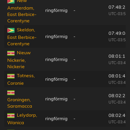
New
07:48:28
Amsterdam,
ringförmig
-
UTC-03:52
East Berbice-
Corentyne
Skeldon,
07:49:08
ringförmig
-
East Berbice-
UTC-03:52
Corentyne
Nieuw
08:01:11
ringförmig
-
Nickerie,
UTC-03:40
Nickerie
Totness,
08:01:41
ringförmig
-
UTC-03:40
Coronie
08:02:23
ringförmig
-
Groningen,
UTC-03:40
Saramacca
Lelydorp,
08:02:40
ringförmig
-
UTC-03:40
Wanica