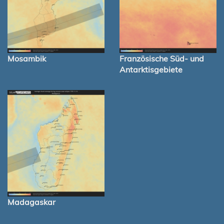
Mosambik
Französische Süd- und
Antarktisgebiete
Madagaskar