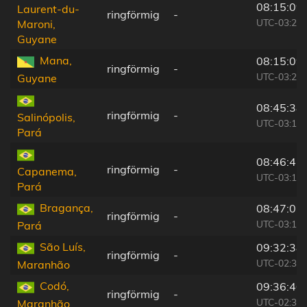
08:15:09
Laurent-du-
ringförmig
-
UTC-03:29
Maroni,
Guyane
Mana,
08:15:09
ringförmig
-
UTC-03:29
Guyane
08:45:38
ringförmig
-
Salinópolis,
UTC-03:13
Pará
08:46:47
ringförmig
-
Capanema,
UTC-03:13
Pará
Bragança,
08:47:03
ringförmig
-
UTC-03:13
Pará
São Luís,
09:32:38
ringförmig
-
UTC-02:34
Maranhão
Codó,
09:36:40
ringförmig
-
UTC-02:34
Maranhão