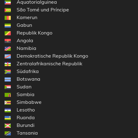
Äquatorialguinea
São Tomé und Príncipe
Kamerun
Gabun
Republik Kongo
Angola
Namibia
Demokratische Republik Kongo
Zentralafrikanische Republik
Südafrika
Botswana
Sudan
Sambia
Simbabwe
Lesotho
Ruanda
Burundi
Tansania