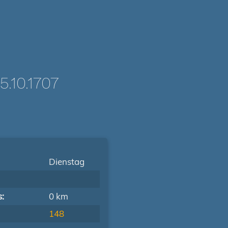
10.1707
Dienstag
s:
0 km
148