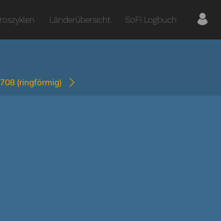
roszyklen
Länderübersicht
SoFi Logbuch
1708
(ringförmig)